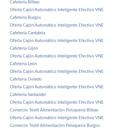
Cafetería Bilbao
Oferta Cajón Automático Inteligente Efectivo VNE
Cafetería Burgos
Oferta Cajón Automático Inteligente Efectivo VNE
Cafetería Cantabria
Oferta Cajón Automático Inteligente Efectivo VNE
Cafetería Gijón
Oferta Cajón Automático Inteligente Efectivo VNE
Cafetería León
Oferta Cajón Automático Inteligente Efectivo VNE
Cafetería Oviedo
Oferta Cajón Automático Inteligente Efectivo VNE
Cafetería Santander
Oferta Cajón Automático Inteligente Efectivo VNE
Comercio Textil Alimentación Peluquería Bilbao
Oferta Cajón Automático Inteligente Efectivo VNE
Comercio Textil Alimentación Peluquería Burgos