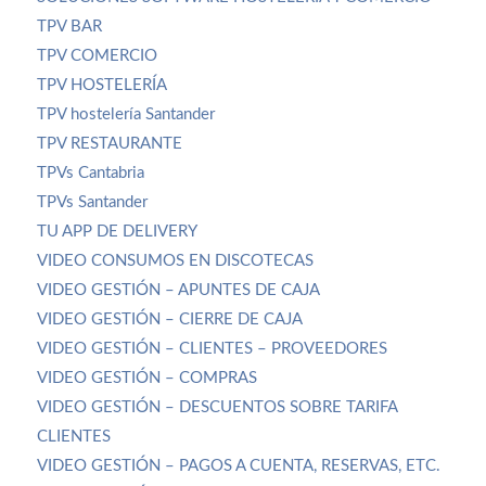
TPV BAR
TPV COMERCIO
TPV HOSTELERÍA
TPV hostelería Santander
TPV RESTAURANTE
TPVs Cantabria
TPVs Santander
TU APP DE DELIVERY
VIDEO CONSUMOS EN DISCOTECAS
VIDEO GESTIÓN – APUNTES DE CAJA
VIDEO GESTIÓN – CIERRE DE CAJA
VIDEO GESTIÓN – CLIENTES – PROVEEDORES
VIDEO GESTIÓN – COMPRAS
VIDEO GESTIÓN – DESCUENTOS SOBRE TARIFA
CLIENTES
VIDEO GESTIÓN – PAGOS A CUENTA, RESERVAS, ETC.