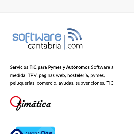
Software a
Servicios TIC para Pymes y Autónomos
medida, TPV, páginas web, hostelería, pymes,
peluquerías, comercio, ayudas, subvenciones, TIC