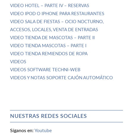
VIDEO HOTEL – PARTE IV – RESERVAS
VIDEO IPOD O IPHONE PARA RESTAURANTES
VIDEO SALA DE FIESTAS – OCIO NOCTURNO,
ACCESOS, LOCALES, VENTA DE ENTRADAS
VIDEO TIENDA DE MASCOTAS – PARTE II
VIDEO TIENDA MASCOTAS – PARTE I
VIDEO TIENDA REMIENDOS DE ROPA
VIDEOS
VIDEOS SOFTWARE TECHNI-WEB
VIDEOS Y NOTAS SOPORTE CAJÓN AUTOMÁTICO
NUESTRAS REDES SOCIALES
Síganos en:
Youtube