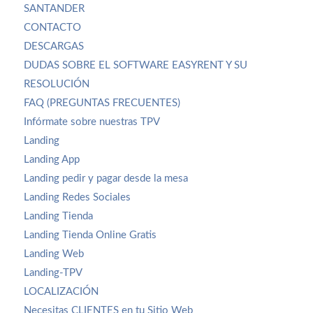
SANTANDER
CONTACTO
DESCARGAS
DUDAS SOBRE EL SOFTWARE EASYRENT Y SU
RESOLUCIÓN
FAQ (PREGUNTAS FRECUENTES)
Infórmate sobre nuestras TPV
Landing
Landing App
Landing pedir y pagar desde la mesa
Landing Redes Sociales
Landing Tienda
Landing Tienda Online Gratis
Landing Web
Landing-TPV
LOCALIZACIÓN
Necesitas CLIENTES en tu Sitio Web